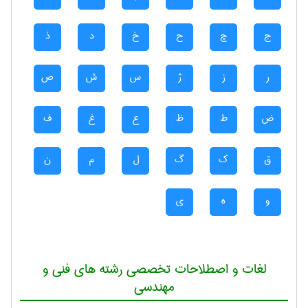
ج
چ
ح
خ
د
ذ
ر
ز
ژ
س
ش
ص
ض
ط
ظ
ع
غ
ف
ق
ک
گ
ل
م
ن
و
ه
ی
لغات و اصطلاحات تخصصی رشته های فنی و
مهندسی