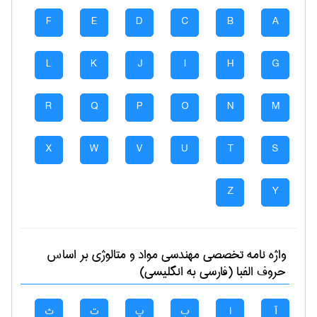
F
E
D
C
B
A
L
K
J
I
H
G
R
Q
P
O
N
M
X
W
V
U
T
S
Z
Y
واژه نامه تخصصی
مهندسی مواد و متالوژی
بر اساس
حروف الفبا (فارسی به انگلیسی)
آ
ا
ب
پ
ت
ث