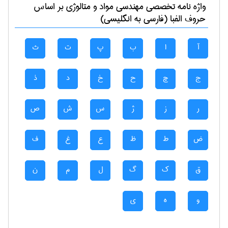
واژه نامه تخصصی
مهندسی مواد و متالوژی
بر اساس
حروف الفبا (فارسی به انگلیسی)
آ
ا
ب
پ
ت
ث
ج
چ
ح
خ
د
ذ
ر
ز
ژ
س
ش
ص
ض
ط
ظ
ع
غ
ف
ق
ک
گ
ل
م
ن
و
ه
ی