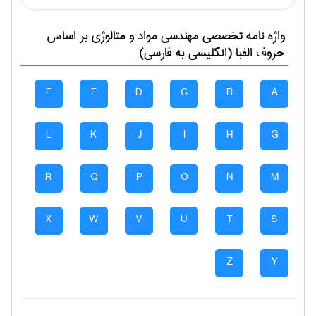
واژه نامه تخصصی
مهندسی مواد و متالوژی
بر اساس
حروف الفبا (انگلیسی به فارسی)
F
E
D
C
B
A
L
K
J
I
H
G
R
Q
P
O
N
M
X
W
V
U
T
S
Z
Y