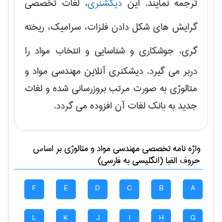
ترجمه نمایند. این
دیکشنری
، لغات تخصصی
گرایش های
شکل دادن فلزات، سرامیک، ریخته
گری، جوشکاری و شناسایی و انتخاب مواد
را
دربر می گیرد. دیشکنری آنلاین مهندسی مواد و
متالوژی به صورت مرتب بروزرسانی شده و لغات
جدید به بانک لغات آن افزوده می گردد.
واژه نامه تخصصی
مهندسی مواد و متالوژی
بر اساس
حروف الفبا (انگلیسی به فارسی)
F
E
D
C
B
A
L
K
J
I
H
G