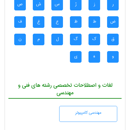
ر
ز
ژ
س
ش
ص
ض
ط
ظ
ع
غ
ف
ق
ک
گ
ل
م
ن
و
ه
ی
لغات و اصطلاحات تخصصی رشته های فنی و
مهندسی
مهندسی كامپيوتر