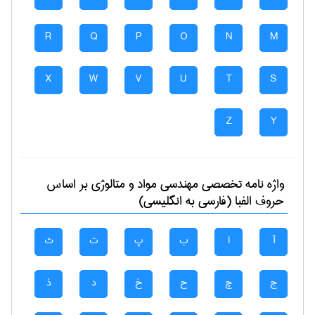
R
Q
P
O
N
M
X
W
V
U
T
S
Z
Y
واژه نامه تخصصی
مهندسی مواد و متالوژی
بر اساس
حروف الفبا (فارسی به انگلیسی)
آ
ا
ب
پ
ت
ث
ج
چ
ح
خ
د
ذ