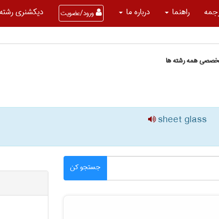
جمه
راهنما
درباره ما
دیکشنری رشته 
ورود/عضویت
تخصصی همه رشته ها
sheet glass
جستجو کن