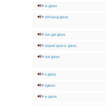
d-glass
diffusing glass
dol-gel glass
doped quartz glass
dull glass
e glass
eglass
e-glass