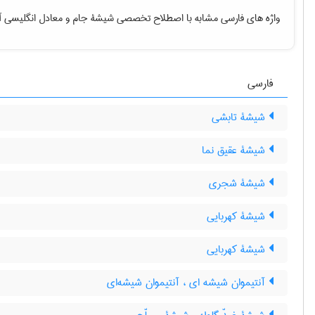
واژه های فارسی مشابه با اصطلاح تخصصی
شیشۀ جام
و معادل انگلیسی آ
فارسی
شیشۀ تابشی
شیشۀ عقیق نما
شیشۀ شجری
شیشۀ کهربایی
شیشۀ کهربایی
آنتیموان شیشه ای ، آنتیموان شیشه‌ای