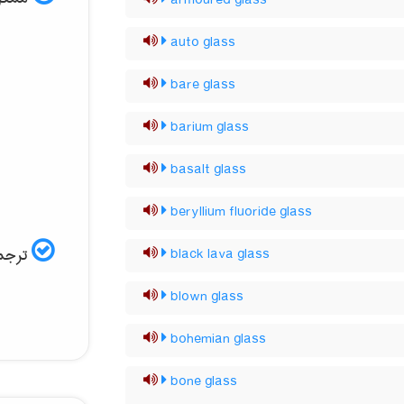
armoured glass
auto glass
bare glass
barium glass
basalt glass
beryllium fluoride glass
ترجمه
black lava glass
blown glass
bohemian glass
bone glass