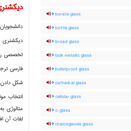
دیکشنری
borate glass
دانشجویان 
bottle glass
دیکشنری 
broad glass
تخصصی رشته
bulk metallic glass
فارسی ترجم
bulletproof glass
شکل دادن 
cathedral glass
انتخاب موا
cellular glass
متالوژی ب
c-glass
لغات آن اف
chalcogenide glass