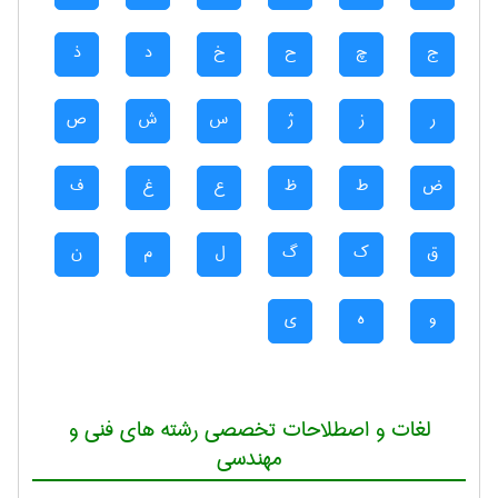
ج
چ
ح
خ
د
ذ
ر
ز
ژ
س
ش
ص
ض
ط
ظ
ع
غ
ف
ق
ک
گ
ل
م
ن
و
ه
ی
لغات و اصطلاحات تخصصی رشته های فنی و
مهندسی