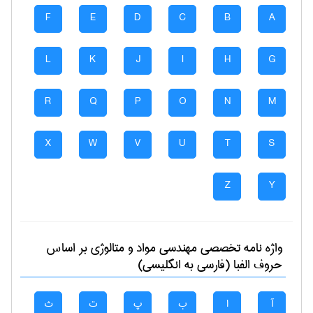
F
E
D
C
B
A
L
K
J
I
H
G
R
Q
P
O
N
M
X
W
V
U
T
S
Z
Y
واژه نامه تخصصی
مهندسی مواد و متالوژی
بر اساس
حروف الفبا (فارسی به انگلیسی)
آ
ا
ب
پ
ت
ث