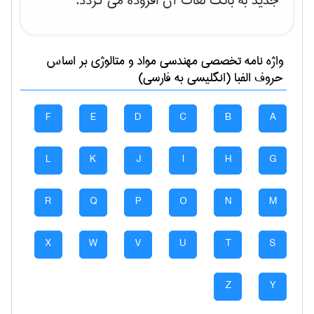
جدید به بانک لغات آن افزوده می گردد.
واژه نامه تخصصی
مهندسی مواد و متالوژی
بر اساس
حروف الفبا (انگلیسی به فارسی)
F
E
D
C
B
A
L
K
J
I
H
G
R
Q
P
O
N
M
X
W
V
U
T
S
Z
Y