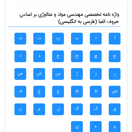
واژه نامه تخصصی
مهندسی مواد و متالوژی
بر اساس
حروف الفبا (فارسی به انگلیسی)
آ
ا
ب
پ
ت
ث
ج
چ
ح
خ
د
ذ
ر
ز
ژ
س
ش
ص
ض
ط
ظ
ع
غ
ف
ق
ک
گ
ل
م
ن
و
ه
ی