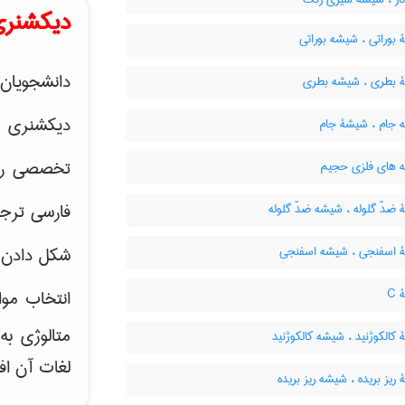
دیکشنری
بوراتی ، شیشه بوراتی
دانشجویان 
بطری ، شیشه بطری
دیکشنری 
جام ، شیشۀ جام
تخصصی رشته
های فلزی حجیم
فارسی ترجم
دّ گلوله ، شیشه ضدّ گلوله
اسفنجی ، شیشه اسفنجی
شکل دادن 
C
انتخاب موا
متالوژی ب
الکوژنید ، شیشه کالکوژنید
لغات آن اف
یز بریده ، شیشه ریز بریده