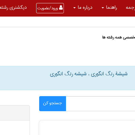
جمه
راهنما
درباره ما
دیکشنری رشته 
ورود/عضویت
تخصصی همه رشته ها
شیشۀ رنگ انگوری ، شیشه رنگ انگوری
جستجو کن