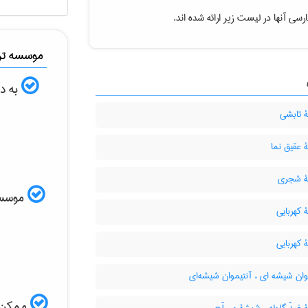
سی آنها در لیست زیر ارائه شده اند.
موسسه ترج
به دن
تابشی
عقیق نما
 شجری
موسسه ا
کهربایی
کهربایی
ان شیشه ای ، آنتیموان شیشه‌ای
ممکن ا