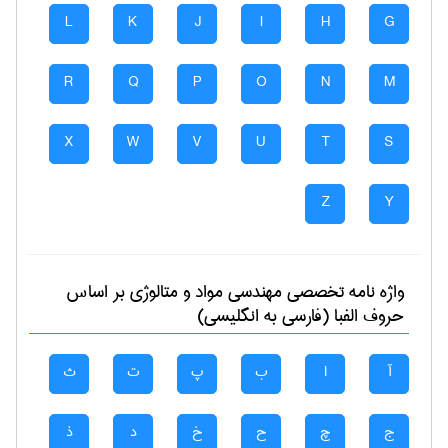
L
K
J
I
H
G
R
Q
P
O
N
M
X
W
V
U
T
S
Z
Y
واژه نامه تخصصی
مهندسی مواد و متالوژی
بر اساس
حروف الفبا (فارسی به انگلیسی)
آ
ا
ب
پ
ت
ث
ج
چ
ح
خ
د
ذ