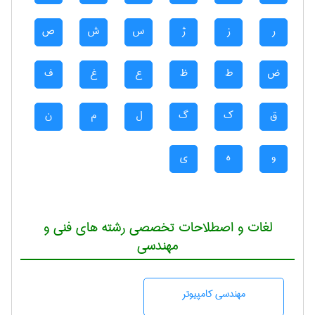
ر
ز
ژ
س
ش
ص
ض
ط
ظ
ع
غ
ف
ق
ک
گ
ل
م
ن
و
ه
ی
لغات و اصطلاحات تخصصی رشته های فنی و
مهندسی
مهندسی كامپيوتر