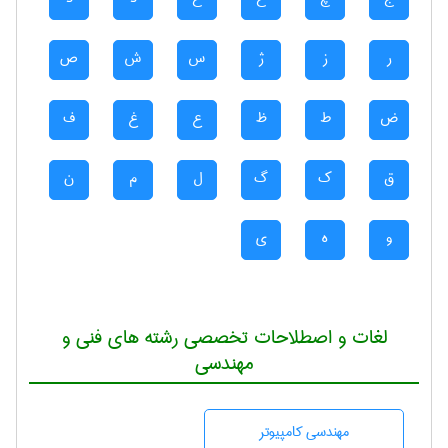
ر
ز
ژ
س
ش
ص
ض
ط
ظ
ع
غ
ف
ق
ک
گ
ل
م
ن
و
ه
ی
لغات و اصطلاحات تخصصی رشته های فنی و
مهندسی
مهندسی كامپيوتر