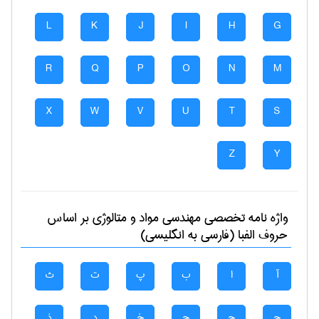
L
K
J
I
H
G
R
Q
P
O
N
M
X
W
V
U
T
S
Z
Y
واژه نامه تخصصی
مهندسی مواد و متالوژی
بر اساس
حروف الفبا (فارسی به انگلیسی)
آ
ا
ب
پ
ت
ث
ج
چ
ح
خ
د
ذ