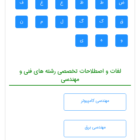
ض
ط
ظ
ع
غ
ف
ق
ک
گ
ل
م
ن
و
ه
ی
لغات و اصطلاحات تخصصی رشته های فنی و
مهندسی
مهندسی كامپيوتر
مهندسی برق