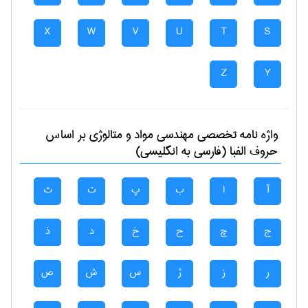
X
W
V
U
T
S
Z
Y
واژه نامه تخصصی
مهندسی مواد و متالوژی
بر اساس
حروف الفبا (فارسی به انگلیسی)
آ
ا
ب
پ
ت
ث
ج
چ
ح
خ
د
ذ
ر
ز
ژ
س
ش
ص