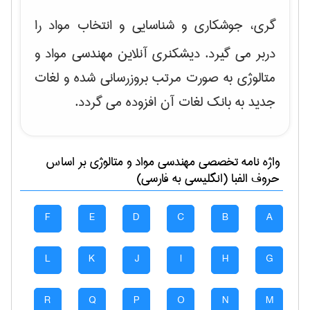
گری، جوشکاری و شناسایی و انتخاب مواد
را
دربر می گیرد. دیشکنری آنلاین مهندسی مواد و
متالوژی به صورت مرتب بروزرسانی شده و لغات
جدید به بانک لغات آن افزوده می گردد.
واژه نامه تخصصی
مهندسی مواد و متالوژی
بر اساس
حروف الفبا (انگلیسی به فارسی)
F
E
D
C
B
A
L
K
J
I
H
G
R
Q
P
O
N
M