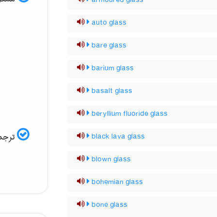
armoured glass
auto glass
bare glass
barium glass
basalt glass
beryllium fluoride glass
ترجمه
black lava glass
blown glass
bohemian glass
bone glass