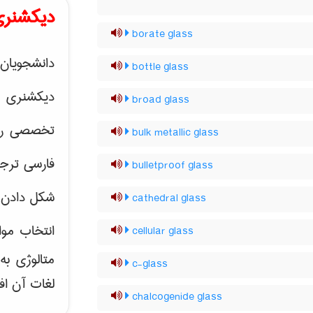
دیکشنری
borate glass
دانشجویان 
bottle glass
دیکشنری 
broad glass
تخصصی رشته
bulk metallic glass
فارسی ترجم
bulletproof glass
شکل دادن 
cathedral glass
انتخاب موا
cellular glass
متالوژی ب
c-glass
لغات آن اف
chalcogenide glass