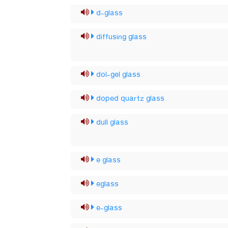
d-glass
diffusing glass
dol-gel glass
doped quartz glass
dull glass
e glass
eglass
e-glass