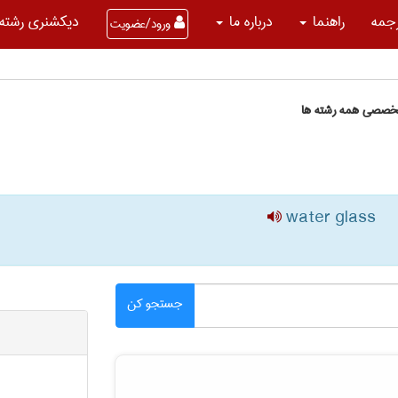
جمه
راهنما
درباره ما
دیکشنری رشته 
ورود/عضویت
تخصصی همه رشته ها
water glass
جستجو کن