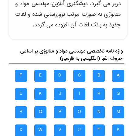
دربر می گیرد. دیشکنری آنلاین مهندسی مواد و
متالوژی به صورت مرتب بروزرسانی شده و لغات
جدید به بانک لغات آن افزوده می گردد.
واژه نامه تخصصی
مهندسی مواد و متالوژی
بر اساس
حروف الفبا (انگلیسی به فارسی)
F
E
D
C
B
A
L
K
J
I
H
G
R
Q
P
O
N
M
X
W
V
U
T
S