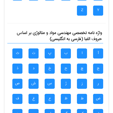
Z
Y
واژه نامه تخصصی
مهندسی مواد و متالوژی
بر اساس
حروف الفبا (فارسی به انگلیسی)
آ
ا
ب
پ
ت
ث
ج
چ
ح
خ
د
ذ
ر
ز
ژ
س
ش
ص
ض
ط
ظ
ع
غ
ف