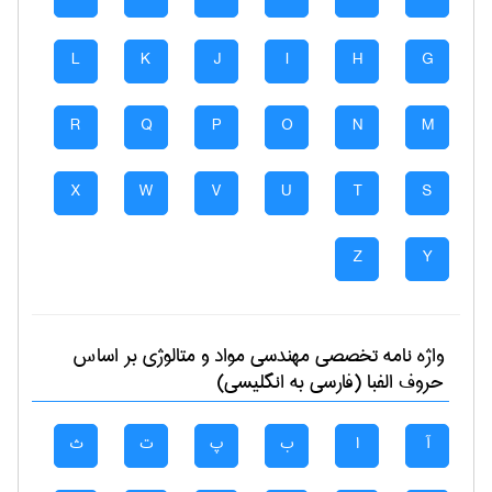
L
K
J
I
H
G
R
Q
P
O
N
M
X
W
V
U
T
S
Z
Y
واژه نامه تخصصی
مهندسی مواد و متالوژی
بر اساس
حروف الفبا (فارسی به انگلیسی)
آ
ا
ب
پ
ت
ث