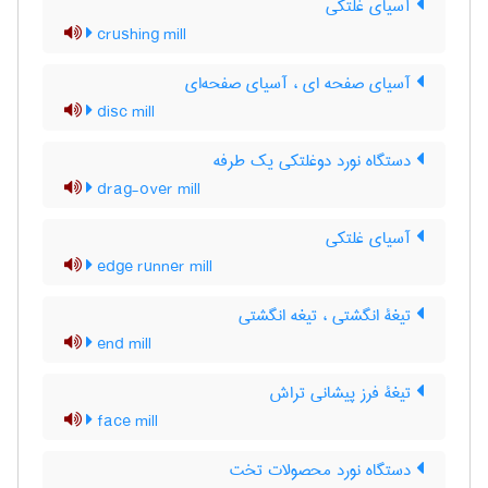
آسیای غلتکی
crushing mill
آسیای صفحه ای ، آسیای صفحه‌ای
disc mill
دستگاه نورد دوغلتکی یک طرفه
drag-over mill
آسیای غلتکی
edge runner mill
تیغۀ انگشتی ، تیغه انگشتی
end mill
تیغۀ فرز پیشانی تراش
face mill
دستگاه نورد محصولات تخت