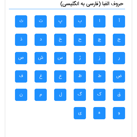
حروف الفبا (فارسی به انگلیسی)
آ
ا
ب
پ
ت
ث
ج
چ
ح
خ
د
ذ
ر
ز
ژ
س
ش
ص
ض
ط
ظ
ع
غ
ف
ق
ک
گ
ل
م
ن
و
ه
ی