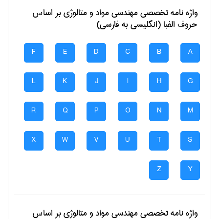
واژه نامه تخصصی
مهندسی مواد و متالوژی
بر اساس
حروف الفبا (انگلیسی به فارسی)
F
E
D
C
B
A
L
K
J
I
H
G
R
Q
P
O
N
M
X
W
V
U
T
S
Z
Y
واژه نامه تخصصی
مهندسی مواد و متالوژی
بر اساس