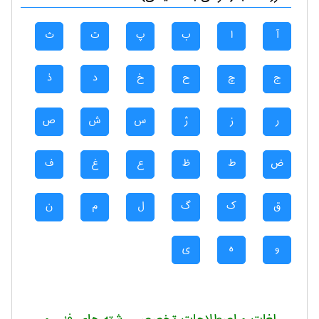
آ
ا
ب
پ
ت
ث
ج
چ
ح
خ
د
ذ
ر
ز
ژ
س
ش
ص
ض
ط
ظ
ع
غ
ف
ق
ک
گ
ل
م
ن
و
ه
ی