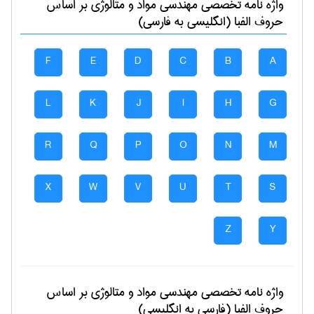
واژه نامه تخصصی
مهندسی مواد و متالوژی
بر اساس
حروف الفبا (انگلیسی به فارسی)
F
E
D
C
B
A
L
K
J
I
H
G
R
Q
P
O
N
M
X
W
V
U
T
S
Z
Y
واژه نامه تخصصی
مهندسی مواد و متالوژی
بر اساس
حروف الفبا (فارسی به انگلیسی)