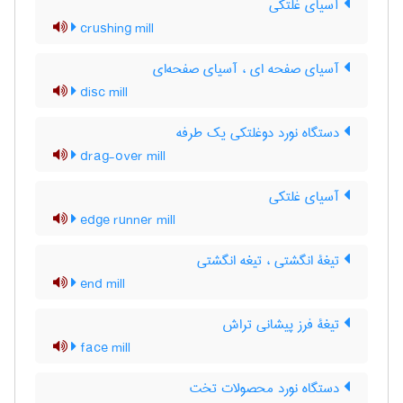
آسیای غلتکی
crushing mill
آسیای صفحه ای ، آسیای صفحه‌ای
disc mill
دستگاه نورد دوغلتکی یک طرفه
drag-over mill
آسیای غلتکی
edge runner mill
تیغۀ انگشتی ، تیغه انگشتی
end mill
تیغۀ فرز پیشانی تراش
face mill
دستگاه نورد محصولات تخت