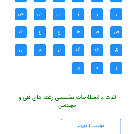
ر
ز
ژ
س
ش
ص
ض
ط
ظ
ع
غ
ف
ق
ک
گ
ل
م
ن
و
ه
ی
لغات و اصطلاحات تخصصی رشته های فنی و
مهندسی
مهندسی كامپيوتر