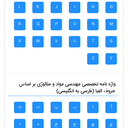
L
K
J
I
H
G
R
Q
P
O
N
M
X
W
V
U
T
S
Z
Y
واژه نامه تخصصی
مهندسی مواد و متالوژی
بر اساس
حروف الفبا (فارسی به انگلیسی)
آ
ا
ب
پ
ت
ث
ج
چ
ح
خ
د
ذ