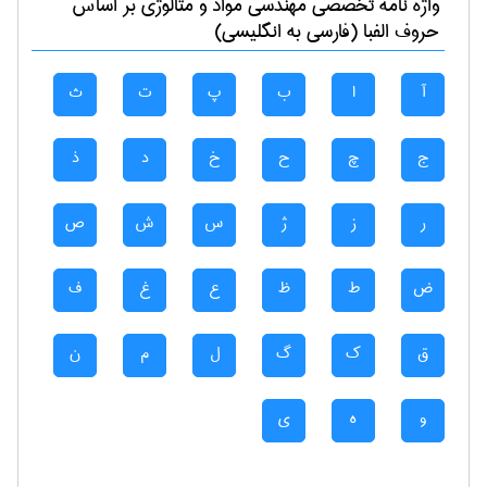
واژه نامه تخصصی
مهندسی مواد و متالوژی
بر اساس
حروف الفبا (فارسی به انگلیسی)
آ
ا
ب
پ
ت
ث
ج
چ
ح
خ
د
ذ
ر
ز
ژ
س
ش
ص
ض
ط
ظ
ع
غ
ف
ق
ک
گ
ل
م
ن
و
ه
ی