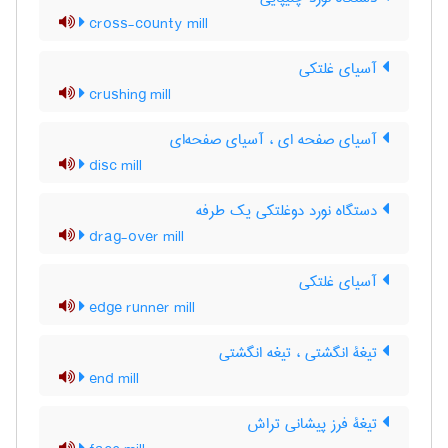
cross-county mill
آسیای غلتکی
crushing mill
آسیای صفحه ای ، آسیای صفحه‌ای
disc mill
دستگاه نورد دوغلتکی یک طرفه
drag-over mill
آسیای غلتکی
edge runner mill
تیغۀ انگشتی ، تیغه انگشتی
end mill
تیغۀ فرز پیشانی تراش