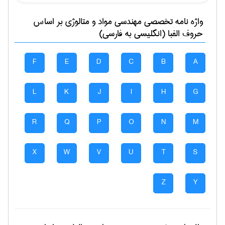
واژه نامه تخصصی
مهندسی مواد و متالوژی
بر اساس
حروف الفبا (انگلیسی به فارسی)
F
E
D
C
B
A
L
K
J
I
H
G
R
Q
P
O
N
M
X
W
V
U
T
S
Z
Y