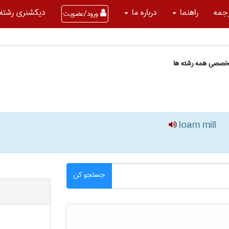
جمه
راهنما
درباره ما
دیکشنری رشته 
ورود/عضویت
تخصصی همه رشته ها
loam mill
جستجو کن