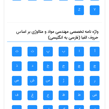
Z
Y
واژه نامه تخصصی
مهندسی مواد و متالوژی
بر اساس
حروف الفبا (فارسی به انگلیسی)
آ
ا
ب
پ
ت
ث
ج
چ
ح
خ
د
ذ
ر
ز
ژ
س
ش
ص
ض
ط
ظ
ع
غ
ف