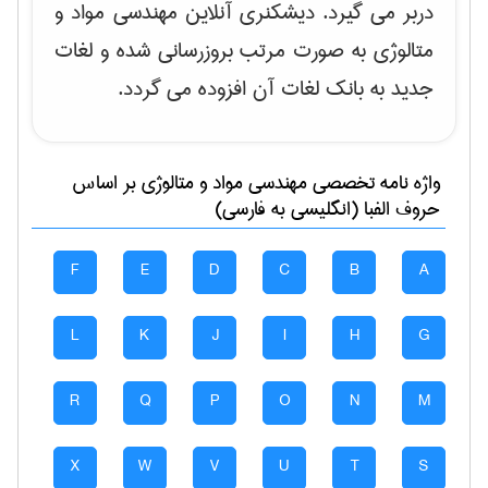
دربر می گیرد. دیشکنری آنلاین مهندسی مواد و
متالوژی به صورت مرتب بروزرسانی شده و لغات
جدید به بانک لغات آن افزوده می گردد.
واژه نامه تخصصی
مهندسی مواد و متالوژی
بر اساس
حروف الفبا (انگلیسی به فارسی)
F
E
D
C
B
A
L
K
J
I
H
G
R
Q
P
O
N
M
X
W
V
U
T
S