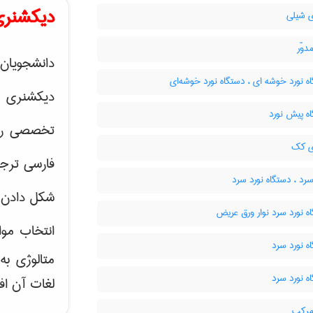
دیکشنری
 شیلی
وّر
دانشجویان 
 نورد خوشه ای ، دستگاه نورد خوشه‌ای
دیکشنری 
ه پیش نورد
تخصصی رشته
ی کک
فارسی ترجم
رد ، دستگاه نورد سرد
شکل دادن 
 نورد سرد نوار ورق عریض
انتخاب موا
ه نورد سرد
متالوژی ب
ه نورد سرد
لغات آن اف
مرکب