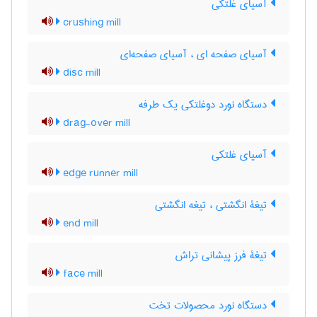
آسیای غلتکی
crushing mill
آسیای صفحه ای ، آسیای صفحه‌ای
disc mill
دستگاه نورد دوغلتکی یک طرفه
drag-over mill
آسیای غلتکی
edge runner mill
تیغۀ انگشتی ، تیغه انگشتی
end mill
تیغۀ فرز پیشانی تراش
face mill
دستگاه نورد محصولات تخت