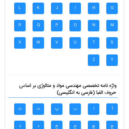
L
K
J
I
H
G
R
Q
P
O
N
M
X
W
V
U
T
S
Z
Y
واژه نامه تخصصی
مهندسی مواد و متالوژی
بر اساس
حروف الفبا (فارسی به انگلیسی)
آ
ا
ب
پ
ت
ث
ج
چ
ح
خ
د
ذ