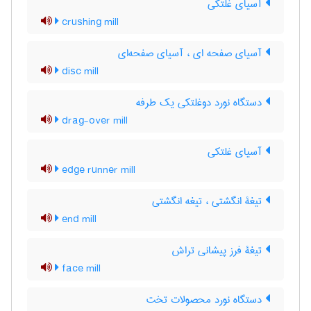
آسیای غلتکی
crushing mill
آسیای صفحه ای ، آسیای صفحه‌ای
disc mill
دستگاه نورد دوغلتکی یک طرفه
drag-over mill
آسیای غلتکی
edge runner mill
تیغۀ انگشتی ، تیغه انگشتی
end mill
تیغۀ فرز پیشانی تراش
face mill
دستگاه نورد محصولات تخت