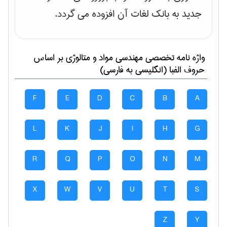
جدید به بانک لغات آن افزوده می گردد.
واژه نامه تخصصی
مهندسی مواد و متالوژی
بر اساس
حروف الفبا (انگلیسی به فارسی)
F
E
D
C
B
A
L
K
J
I
H
G
R
Q
P
O
N
M
X
W
V
U
T
S
Z
Y