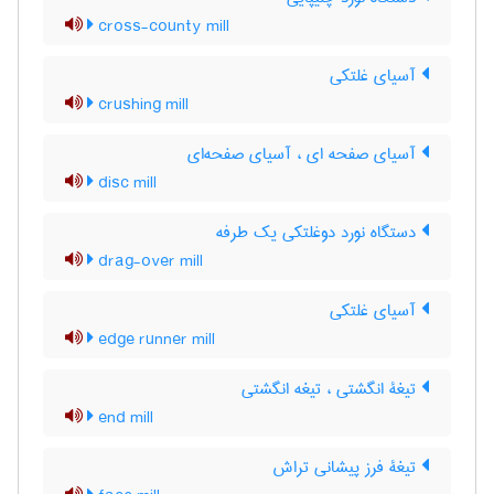
cross-county mill
آسیای غلتکی
crushing mill
آسیای صفحه ای ، آسیای صفحه‌ای
disc mill
دستگاه نورد دوغلتکی یک طرفه
drag-over mill
آسیای غلتکی
edge runner mill
تیغۀ انگشتی ، تیغه انگشتی
end mill
تیغۀ فرز پیشانی تراش