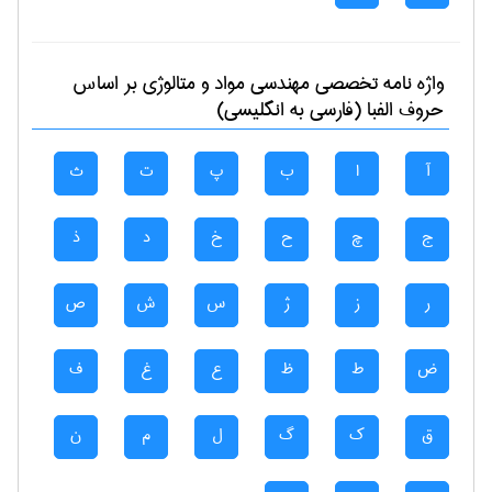
واژه نامه تخصصی
مهندسی مواد و متالوژی
بر اساس
حروف الفبا (فارسی به انگلیسی)
آ
ا
ب
پ
ت
ث
ج
چ
ح
خ
د
ذ
ر
ز
ژ
س
ش
ص
ض
ط
ظ
ع
غ
ف
ق
ک
گ
ل
م
ن