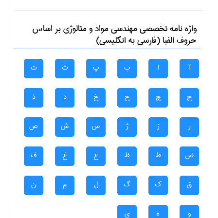
واژه نامه تخصصی
مهندسی مواد و متالوژی
بر اساس
حروف الفبا (فارسی به انگلیسی)
آ
ا
ب
پ
ت
ث
ج
چ
ح
خ
د
ذ
ر
ز
ژ
س
ش
ص
ض
ط
ظ
ع
غ
ف
ق
ک
گ
ل
م
ن
و
ه
ی