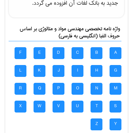
جدید به بانک لغات آن افزوده می گردد.
واژه نامه تخصصی
مهندسی مواد و متالوژی
بر اساس
حروف الفبا (انگلیسی به فارسی)
F
E
D
C
B
A
L
K
J
I
H
G
R
Q
P
O
N
M
X
W
V
U
T
S
Z
Y