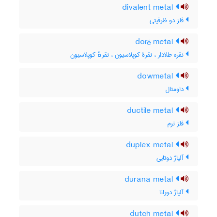
divalent metal
فلز دو ظرفیتی
doré metal
نقره طلادار ، نقرۀ کوپلاسیون ، نقرهٔ کوپلاسیون
dowmetal
داومتال
ductile metal
فلز نرم
duplex metal
آلیاژ دوتایی
durana metal
آلیاژ دورانا
dutch metal