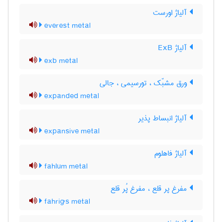
آلیاژ اورست
everest metal
آلیاژ ExB
exb metal
ورق مشبّک ، تورسیمی ، جالی
expanded metal
آلیاژ انبساط پذیر
expansive metal
آلیاژ فاهلوم
fahlum metal
مفرغ پر قلع ، مفرغ پُر قلع
fahrig's metal