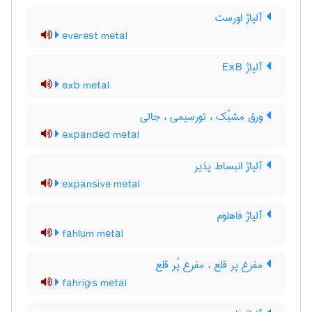
آلیاژ اورست
everest metal
آلیاژ ExB
exb metal
ورق مشبّک ، تورسیمی ، جالی
expanded metal
آلیاژ انبساط پذیر
expansive metal
آلیاژ فاهلوم
fahlum metal
مفرغ پر قلع ، مفرغ پُر قلع
fahrig's metal