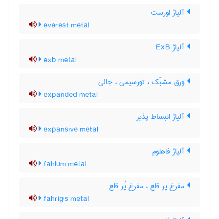
آلیاژ اورست
everest metal
آلیاژ ExB
exb metal
ورق مشبّک ، تورسیمی ، جالی
expanded metal
آلیاژ انبساط پذیر
expansive metal
آلیاژ فاهلوم
fahlum metal
مفرغ پر قلع ، مفرغ پُر قلع
fahrig's metal