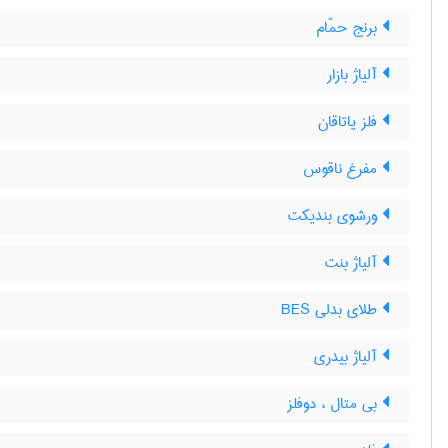
برنج حمّام
آلیاژ بازار
فلز یاتاقان
مفرغ ناقوس
ورشوی بندیکت
آلیاژ بنت
طلای بدلی BES
آلیاژ بیدری
بی متال ، دوفلز