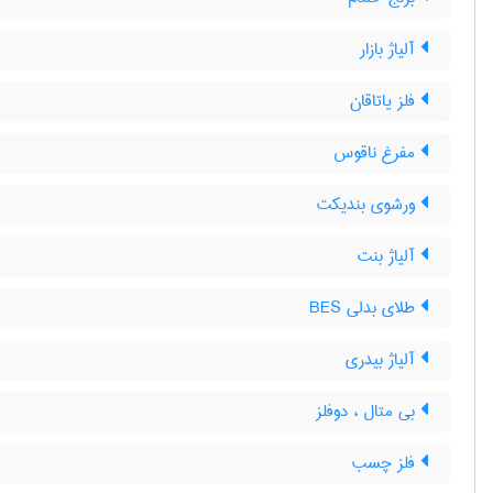
آلیاژ بازار
فلز یاتاقان
مفرغ ناقوس
ورشوی بندیکت
آلیاژ بنت
طلای بدلی BES
آلیاژ بیدری
بی متال ، دوفلز
فلز چسب