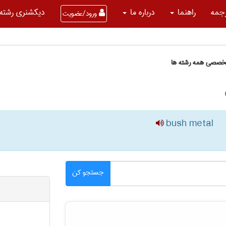
جمه
راهنما
درباره ما
دیکشنری رشته 
ورود/عضویت
تخصصی همه رشته ها
bush metal
جستجو کن