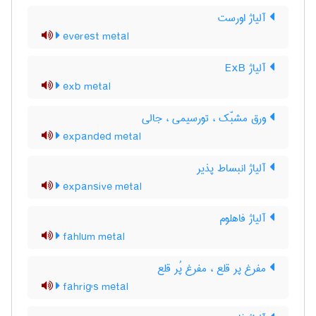
آلیاژ اورست
everest metal
آلیاژ ExB
exb metal
ورق مشبّک ، تورسیمی ، جالی
expanded metal
آلیاژ انبساط پذیر
expansive metal
آلیاژ فاهلوم
fahlum metal
مفرغ پر قلع ، مفرغ پُر قلع
fahrig's metal