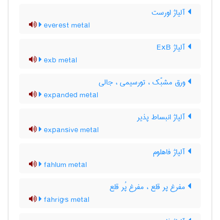
آلیاژ اورست
everest metal
آلیاژ ExB
exb metal
ورق مشبّک ، تورسیمی ، جالی
expanded metal
آلیاژ انبساط پذیر
expansive metal
آلیاژ فاهلوم
fahlum metal
مفرغ پر قلع ، مفرغ پُر قلع
fahrig's metal