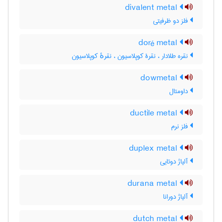
divalent metal
فلز دو ظرفیتی
doré metal
نقره طلادار ، نقرۀ کوپلاسیون ، نقرهٔ کوپلاسیون
dowmetal
داومتال
ductile metal
فلز نرم
duplex metal
آلیاژ دوتایی
durana metal
آلیاژ دورانا
dutch metal