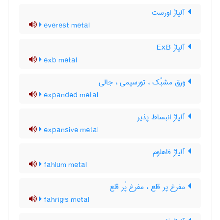
آلیاژ اورست
everest metal
آلیاژ ExB
exb metal
ورق مشبّک ، تورسیمی ، جالی
expanded metal
آلیاژ انبساط پذیر
expansive metal
آلیاژ فاهلوم
fahlum metal
مفرغ پر قلع ، مفرغ پُر قلع
fahrig's metal