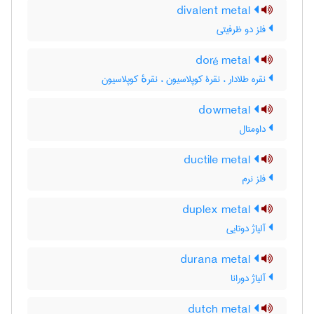
divalent metal
فلز دو ظرفیتی
doré metal
نقره طلادار ، نقرۀ کوپلاسیون ، نقرهٔ کوپلاسیون
dowmetal
داومتال
ductile metal
فلز نرم
duplex metal
آلیاژ دوتایی
durana metal
آلیاژ دورانا
dutch metal