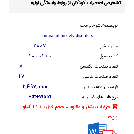
تشخیص اضطراب کودکان از روابط وابستگی اولیه
نویسنده/ناشر/نام مجله :
journal of anxiety disorders
سال انتشار
2007
کد محصول
1000110
تعداد صفحات انگليسی
8
تعداد صفحات فارسی
17
قیمت بر حسب ریال
2,497,000
نوع فایل های ضمیمه
Pdf+Word
جزئیات بیشتر و دانلود - حجم فایل :
111 کیلو
بایت