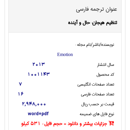
عنوان ترجمه فارسی
تنظیم هیجان: حال و آینده
نویسنده/ناشر/نام مجله :
Emotion
سال انتشار
2013
کد محصول
1001143
تعداد صفحات انگليسی
7
تعداد صفحات فارسی
16
قیمت بر حسب ریال
2,948,000
نوع فایل های ضمیمه
word+pdf
جزئیات بیشتر و دانلود - حجم فایل :
531 کیلو