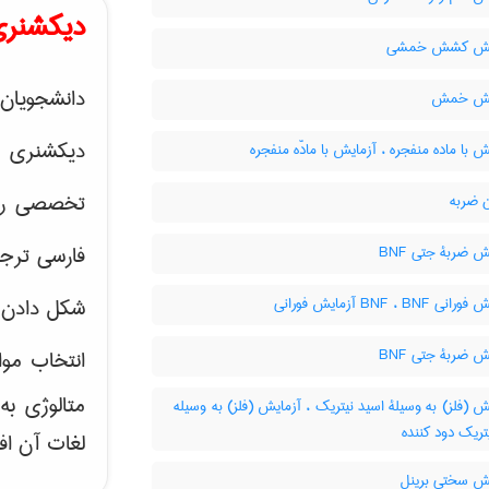
دیکشنری
یش کشش خمشی
دانشجویان 
یش خمش
دیکشنری 
 با ماده منفجره ، آزمایش با مادّه منفجره
تخصصی رشته
 ضربه
فارسی ترجم
 ضربۀ جتی BNF
BNF ، BNF آزمایش فورانی
شکل دادن 
 ضربۀ جتی BNF
انتخاب موا
متالوژی ب
 (فلز) به وسیلۀ اسید نیتریک ، آزمایش (فلز) به وسیله
تریک دود کننده
لغات آن اف
ش سختی برینل