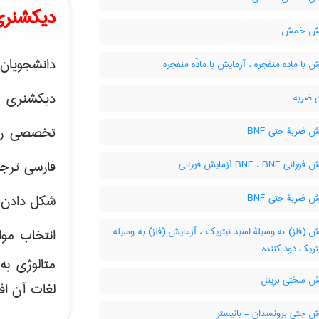
دیکشنری
یش خمش
دانشجویان 
 با ماده منفجره ، آزمایش با مادّه منفجره
دیکشنری 
 ضربه
تخصصی رشته
 ضربۀ جتی BNF
فارسی ترجم
BNF ، BNF آزمایش فورانی
 ضربۀ جتی BNF
شکل دادن 
 (فلز) به وسیلۀ اسید نیتریک ، آزمایش (فلز) به وسیله
انتخاب موا
تریک دود کننده
متالوژی ب
ش سختی برینل
لغات آن اف
ش جتی برونسدان - بانیستر