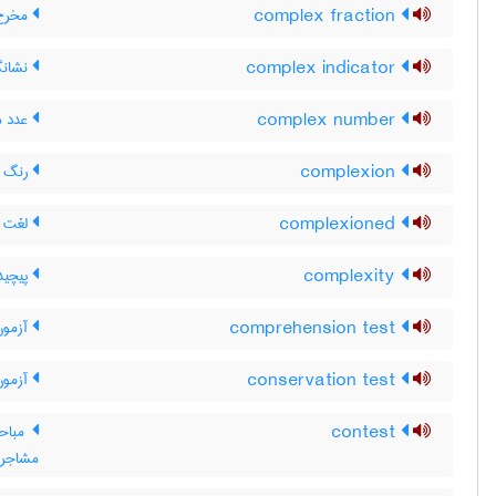
complex fraction
مخرج 
complex indicator
نشانگ
complex number
عدد م
complexion
رنگ زد
complexioned
لغت ، (complected)لغت<رو> مثل سیا
complexity
پیچید
comprehension test
آزمون
conservation test
آزمون نگه
contest
مباحث
مشاجره 