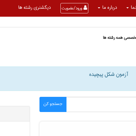
نما
درباره ما
دیکشنری رشته ها
ورود/عضویت
تخصصی همه رشته ها
آزمون شكل پيچيده
جستجو کن