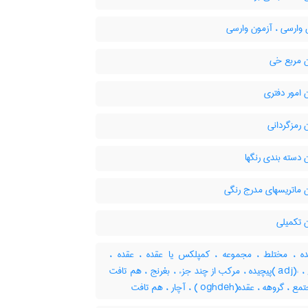
 وارسی ، آزمون وارسی
 مربع خی
امور دفتری
 رمزگردانی
دسته بندی رنگها
 ماتریسهای مدرج رنگی
 تکمیلی
ه ، مختلط ، مجموعه ، کمپلکس یا عقده ، عقده ،
مجتمع ، :(adj )پیچیده ، مرکب از چند جزء ، بغرنج ، هم تافت