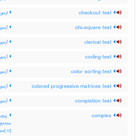
checkout test
ازمون
chi-square test
آزمون
clerical test
آزمون 
coding test
آزمون
color sorting test
آزمون 
colored progressive matrices test
آزمون
completion test
آزمون
complex
پیچید
(n )مجتمع ، گروهه ، عقده(oghdeh ) ، آچار ، هم تافت