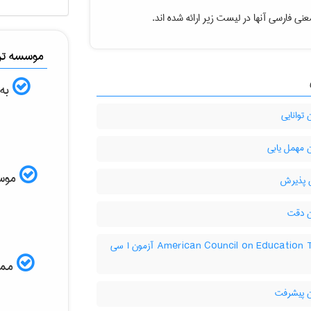
نی فارسی آنها در لیست زیر ارائه شده اند.
موسسه ترج
به 
توانایی
 مهمل یابی
موسسه
 پذیرش
 دقت
‎American Council on Education Test آزمون ا سی
ممکن
 پيشرفت