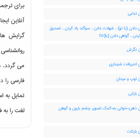
برای ترجم
 تداعی
آنلاین ایج
دادن (با تو) ، شهادت دادن ، سوگند یاد کردن ، تصدیق
گرایش ه
ردن ، گواهی دادن (با(to
روانشناسی 
 نگرش
اندریافت شنیداری
می گردد. د
 توپ و میدان
فارسی را د
بارانی
تمایل به ا
 ذهن¬خوانی به¬کمک تصویر چشم بارون و کوهن
لغت را به 
 بارتلت