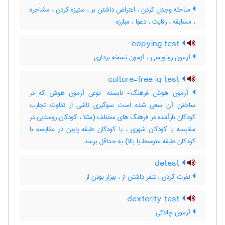
مباحثه وجدل کردن ، اعتراض داشتن بر ، ستیزه کردن ، مشاجره
، مسابقه ، رقابت ، دعوا ، مبارزه
copying test
آزمون رونویسی ، آزمون نسخه برداری
culture-free iq test
آزمون هوش فرهنگ- نابسته: نوعی آزمون هوش که در
ساختن آن سعی شده است سوگیری ناشی از تفاوت تجارب
کودکان بارآمده در فرهنگ های مختلف (مثلا ، کودکان روستایی در
مقایسه با کودکان شهری ، یا کودکان طبقه پایین در مقایسه با
کودکان طبقه متوسط یا بالا) به حداقل برسد
detest
نفرت کردن ، تنفر داشتن از ، بیزار بودن از
dexterity test
آزمون چالاکی