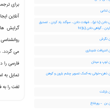
برای ترجم
 تداعی
آنلاین ایج
دادن (با تو) ، شهادت دادن ، سوگند یاد کردن ، تصدیق
گرایش ه
ردن ، گواهی دادن (با(to
روانشناسی 
 نگرش
اندریافت شنیداری
می گردد. د
 توپ و میدان
فارسی را د
 ذهن¬خوانی به¬کمک تصویر چشم بارون و کوهن
تمایل به ا
لغت را به 
 بارتلت
 - رورشاخ