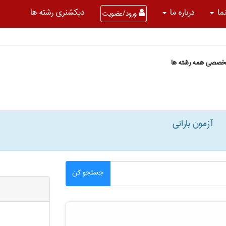
نما
درباره ما
دیکشنری رشته ها
ورود/عضویت
تخصصی همه رشته ها
آزمون بارانی
جستجو کن