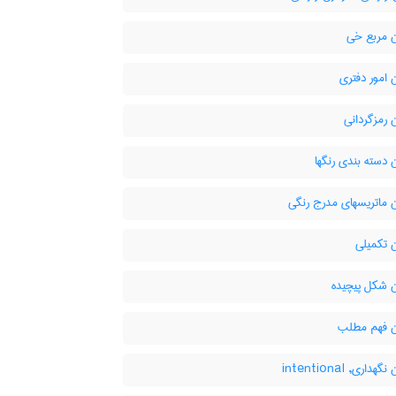
 مربع خی
امور دفتری
 رمزگردانی
دسته بندی رنگها
 ماتریسهای مدرج رنگی
 تکمیلی
 شكل پيچيده
 فهم مطلب
داری, intentional