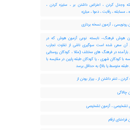
ه وجدل کردن ، اعتراض داشتن بر ، ستیزه کردن ،
، مسابقه ، رقابت ، دعوا ، مبارزه
 رونویسی ، آزمون نسخه برداری
 هوش فرهنگ- نابسته: نوعی آزمون هوش که در
آن سعی شده است سوگیری ناشی از تفاوت تجارب
بارآمده در فرهنگ های مختلف (مثلا ، کودکان روستایی
سه با کودکان شهری ، یا کودکان طبقه پایین در مقایسه با
طبقه متوسط یا بالا) به حداقل برسد
ردن ، تنفر داشتن از ، بیزار بودن از
 چالاکی
 تشخیصی ، آزمون تشخیصی
فراخنای ارقام