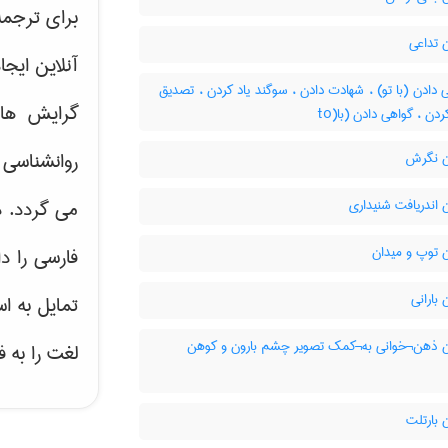
برای ترجم
 تداعی
آنلاین ایج
دادن (با تو) ، شهادت دادن ، سوگند یاد کردن ، تصدیق
گرایش ه
ردن ، گواهی دادن (با(to
روانشناسی 
 نگرش
اندریافت شنیداری
می گردد. د
 توپ و میدان
فارسی را د
بارانی
تمایل به ا
 ذهن¬خوانی به¬کمک تصویر چشم بارون و کوهن
لغت را به 
 بارتلت