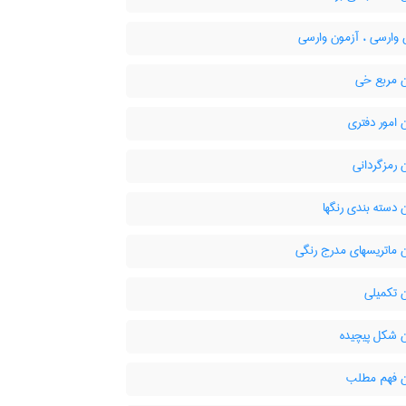
 وارسی ، آزمون وارسی
 مربع خی
امور دفتری
 رمزگردانی
دسته بندی رنگها
 ماتریسهای مدرج رنگی
 تکمیلی
 شكل پيچيده
 فهم مطلب