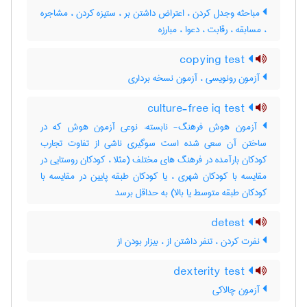
مباحثه وجدل کردن ، اعتراض داشتن بر ، ستیزه کردن ، مشاجره
، مسابقه ، رقابت ، دعوا ، مبارزه
copying test
آزمون رونویسی ، آزمون نسخه برداری
culture-free iq test
آزمون هوش فرهنگ- نابسته: نوعی آزمون هوش که در
ساختن آن سعی شده است سوگیری ناشی از تفاوت تجارب
کودکان بارآمده در فرهنگ های مختلف (مثلا ، کودکان روستایی در
مقایسه با کودکان شهری ، یا کودکان طبقه پایین در مقایسه با
کودکان طبقه متوسط یا بالا) به حداقل برسد
detest
نفرت کردن ، تنفر داشتن از ، بیزار بودن از
dexterity test
آزمون چالاکی