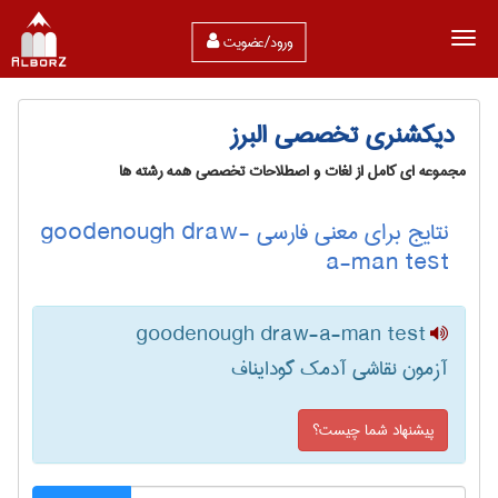
ورود/عضویت
دیکشنری تخصصی البرز
مجموعه ای کامل از لغات و اصطلاحات تخصصی همه رشته ها
نتایج برای معنی فارسی goodenough draw-
a-man test
goodenough draw-a-man test
آزمون نقاشی آدمک گودایناف
پیشنهاد شما چیست؟