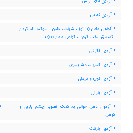
آزمون بتای ارتش
آزمون تداعی
گواهی دادن (با تو) ، شهادت دادن ، سوگند یاد کردن
، تصدیق امضاء کردن ، گواهی دادن (با(to
آزمون نگرش
آزمون اندریافت شنیداری
آزمون توپ و میدان
آزمون بارانی
آزمون ذهن¬خوانی به¬کمک تصویر چشم بارون و
e
کوهن
آزمون بارتلت