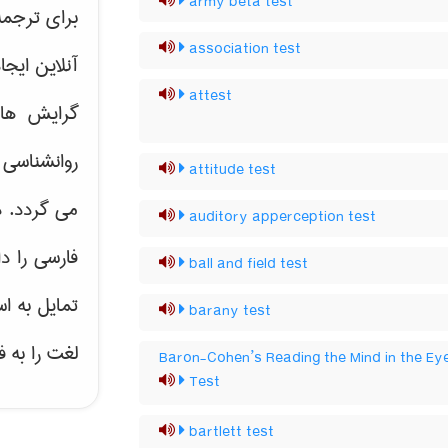
army beta test
برای ترجم
association test
آنلاین ایج
attest
گرایش ه
روانشناسی 
attitude test
می گردد. د
auditory apperception test
فارسی را د
ball and field test
تمایل به ا
barany test
لغت را به 
Baron-Cohen’s Reading the Mind in the Ey
Test
bartlett test