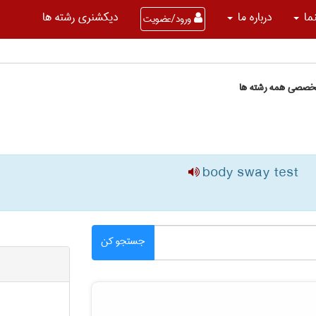
نما
درباره ما
دیکشنری رشته ها
ورود/عضویت
تخصصی همه رشته ها
body sway test
جستجو کن