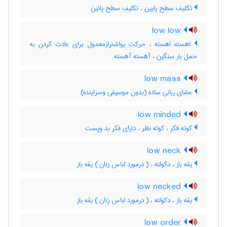
تکلیف سطح پایین ، تکلیف سطح پائین
low low
اهسته اهسته ، حرکت یواشترازمعمول برای عادت کردن به
حمل بار سنگین ، آهسته آهسته
low mass
عشای ربانی ساده (بدون موسیقی وسراینده)
low minded
کوته فکر ، کوته نظر ، دارای فکر بد وپست
low neck
یقه باز ، دکولته ، ( درمورد لباس زنان ) یقه باز
low necked
یقه باز ، دکولته ، ( درمورد لباس زنان ) یقه باز
low order