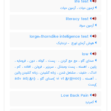
life test
ازمون حیات ، آزمون حیات
literacy test
آزمون سواد
lorge-thorndike intelligence test
هوش آزمای لورج ‎ - ترندایک
low
صدای گاو ، مع مع کردن ، : پست ، کوتاه ، دون ، فرومایه ،
پایین ، اهسته ، پست ومبتذل ، سربزیر ، فروتن ، افتاده ، کم ،
اندک ، خفیف ، مشتعل شدن ، زبانه کشیدن ، زبانه کشیدن پائین
، آهسته ، (moo)(vi vt &n )صدای گاو ، :(adv adj &n
)پست
Low Back Pain
کمردرد