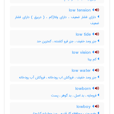
low tension
دارای فشار ضعیف ، دارای ولتاژکم ، ( دربرق ) دارای فشار
ضعیف
low tide
جزر ومد خفیف ، جزر فرو کشنده ، کمترین حد
low vision
کم بینا
low water
جزر ومد خفیف ، فروکش اب رودخانه ، فروکش آب رودخانه
lowborn
فرومایه ، بد اصل ، بد گوهر ، پست
lowboy
عضو حزب محافظه کار قدیم ، میز چهارپایه کشودار