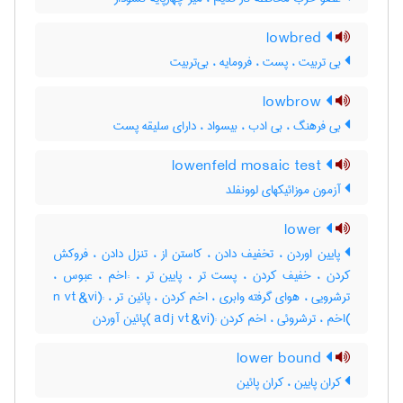
lowbred
بی تربیت ، پست ، فرومایه ، بی‌تربیت
lowbrow
بی فرهنگ ، بی ادب ، بیسواد ، دارای سلیقه پست
lowenfeld mosaic test
آزمون موزائیکهای لوونفلد
lower
پایین اوردن ، تخفیف دادن ، کاستن از ، تنزل دادن ، فروکش
کردن ، خفیف کردن ، پست تر ، پایین تر ، :اخم ، عبوس ،
ترشرویی ، هوای گرفته وابری ، اخم کردن ، پائین تر ، :(n vt &vi
)اخم ، ترشروئی ، اخم کردن :(adj vt &vi )پائین آوردن
lower bound
کران پایین ، کران پائین