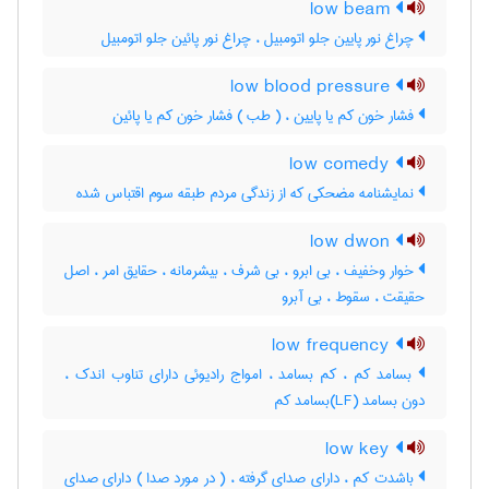
low beam
چراغ نور پایین جلو اتومبیل ، چراغ نور پائین جلو اتومبیل
low blood pressure
فشار خون کم یا پایین ، ( طب ) فشار خون کم یا پائین
low comedy
نمایشنامه مضحکی که از زندگی مردم طبقه سوم اقتباس شده
low dwon
خوار وخفیف ، بی ابرو ، بی شرف ، بیشرمانه ، حقایق امر ، اصل
حقیقت ، سقوط ، بی آبرو
low frequency
بسامد کم ، کم بسامد ، امواج رادیوئی دارای تناوب اندک ،
دون بسامد (LF)بسامد کم
low key
باشدت کم ، دارای صدای گرفته ، ( در مورد صدا ) دارای صدای