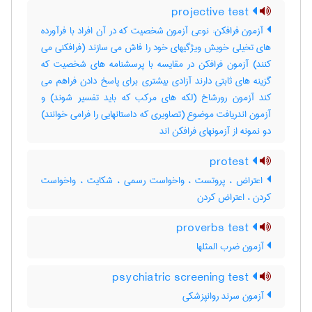
projective test
آزمون فرافکن: نوعی آزمون شخصیت که در آن افراد با فرآورده
های تخیلی خویش ویژگیهای خود را فاش می سازند (فرافکنی می
کنند) آزمون فرافکن در مقایسه با پرسشنامه های شخصیت که
گزینه های ثابتی دارند آزادی بیشتری برای پاسخ دادن فراهم می
کند آزمون رورشاخ (لکه های مرکب که باید تفسیر شوند) و
آزمون اندریافت موضوع (تصاویری که داستانهایی را فرامی خوانند)
دو نمونه از آزمونهای فرافکن اند
protest
اعتراض ، پروتست ، واخواست رسمی ، شکایت ، واخواست
کردن ، اعتراض کردن
proverbs test
آزمون ضرب المثلها
psychiatric screening test
آزمون سرند روانپزشکی