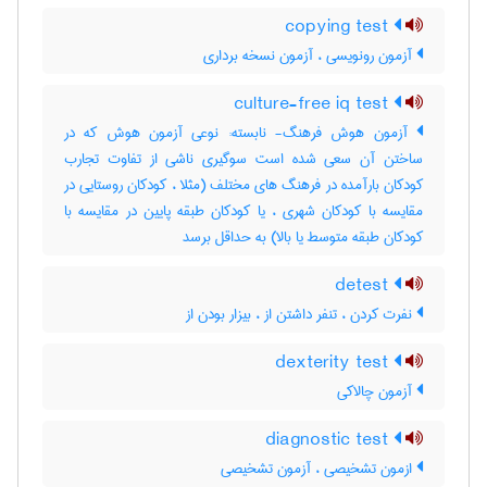
copying test
آزمون رونویسی ، آزمون نسخه برداری
culture-free iq test
آزمون هوش فرهنگ- نابسته: نوعی آزمون هوش که در
ساختن آن سعی شده است سوگیری ناشی از تفاوت تجارب
کودکان بارآمده در فرهنگ های مختلف (مثلا ، کودکان روستایی در
مقایسه با کودکان شهری ، یا کودکان طبقه پایین در مقایسه با
کودکان طبقه متوسط یا بالا) به حداقل برسد
detest
نفرت کردن ، تنفر داشتن از ، بیزار بودن از
dexterity test
آزمون چالاکی
diagnostic test
ازمون تشخیصی ، آزمون تشخیصی