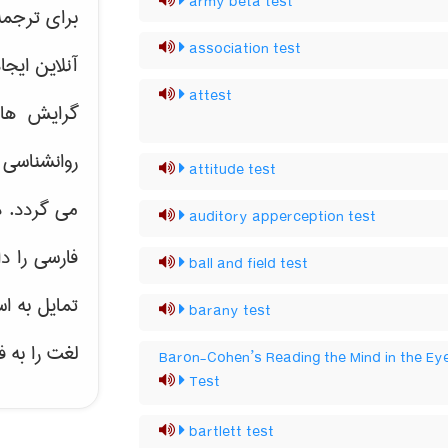
army beta test
برای ترجم
association test
آنلاین ایج
attest
گرایش ه
روانشناسی 
attitude test
می گردد. د
auditory apperception test
فارسی را د
ball and field test
تمایل به ا
barany test
لغت را به 
Baron-Cohen’s Reading the Mind in the Ey
Test
bartlett test