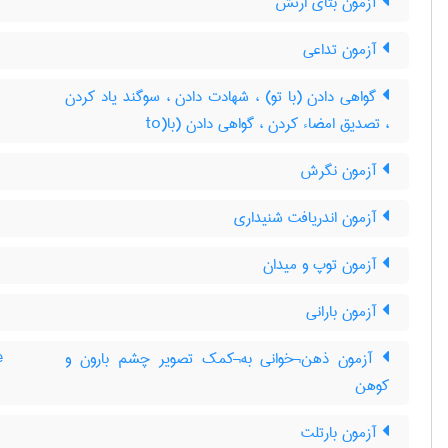
آزمون بتای ارتش
آزمون تداعی
گواهی دادن (با تو) ، شهادت دادن ، سوگند یاد کردن
، تصدیق امضاء کردن ، گواهی دادن (با(to
آزمون نگرش
آزمون اندریافت شنیداری
آزمون توپ و میدان
آزمون بارانی
آزمون ذهن¬خوانی به¬کمک تصویر چشم بارون و
e
کوهن
آزمون بارتلت