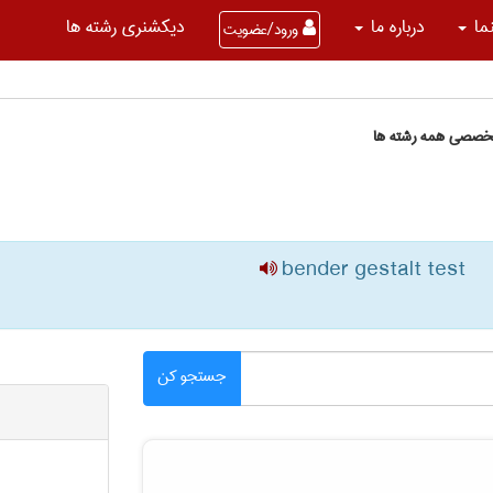
نما
درباره ما
دیکشنری رشته ها
ورود/عضویت
تخصصی همه رشته ها
bender gestalt test
جستجو کن