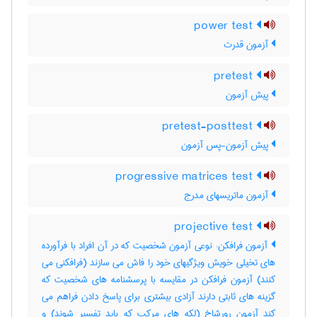
power test
آزمون قدرت
pretest
پیش آزمون
pretest-posttest
پیش آزمون-پس آزمون
progressive matrices test
آزمون ماتریسهای مدرج
projective test
آزمون فرافکن: نوعی آزمون شخصیت که در آن افراد با فرآورده
های تخیلی خویش ویژگیهای خود را فاش می سازند (فرافکنی می
کنند) آزمون فرافکن در مقایسه با پرسشنامه های شخصیت که
گزینه های ثابتی دارند آزادی بیشتری برای پاسخ دادن فراهم می
کند آزمون رورشاخ (لکه های مرکب که باید تفسیر شوند) و