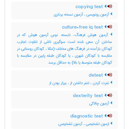
copying test
آزمون رونویسی ، آزمون نسخه برداری
culture-free iq test
آزمون هوش فرهنگ- نابسته: نوعی آزمون هوش که در
ساختن آن سعی شده است سوگیری ناشی از تفاوت تجارب
کودکان بارآمده در فرهنگ های مختلف (مثلا ، کودکان روستایی در
مقایسه با کودکان شهری ، یا کودکان طبقه پایین در مقایسه با
کودکان طبقه متوسط یا بالا) به حداقل برسد
detest
نفرت کردن ، تنفر داشتن از ، بیزار بودن از
dexterity test
آزمون چالاکی
diagnostic test
ازمون تشخیصی ، آزمون تشخیصی