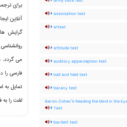
army beta test
برای ترجم
association test
آنلاین ایج
attest
گرایش ه
روانشناسی 
attitude test
می گردد. د
auditory apperception test
فارسی را د
ball and field test
تمایل به ا
barany test
لغت را به 
Baron-Cohen’s Reading the Mind in the Ey
Test
bartlett test