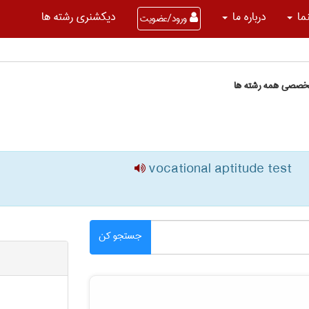
نما
درباره ما
دیکشنری رشته ها
ورود/عضویت
تخصصی همه رشته ها
vocational aptitude test
جستجو کن