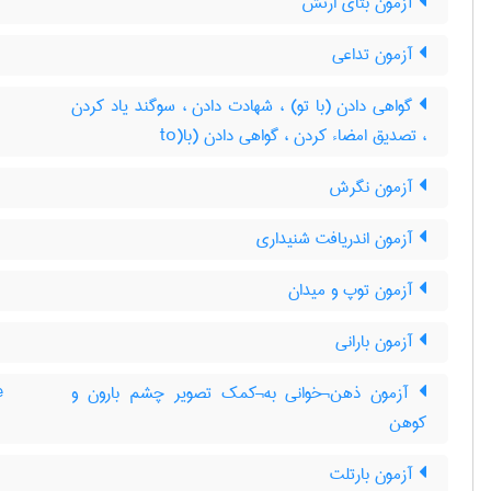
آزمون بتای ارتش
آزمون تداعی
گواهی دادن (با تو) ، شهادت دادن ، سوگند یاد کردن
، تصدیق امضاء کردن ، گواهی دادن (با(to
آزمون نگرش
آزمون اندریافت شنیداری
آزمون توپ و میدان
آزمون بارانی
آزمون ذهن¬خوانی به¬کمک تصویر چشم بارون و
e
کوهن
آزمون بارتلت